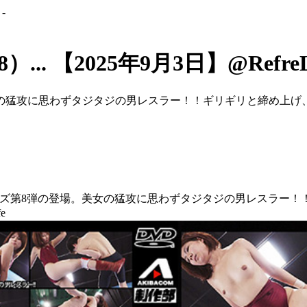
-
. 【2025年9月3日】@RefreLi
猛攻に思わずタジタジの男レスラー！！ギリギリと締め上げ、男を苦
○○○」シリーズ第8弾の登場。美女の猛攻に思わずタジタジの男レス
e